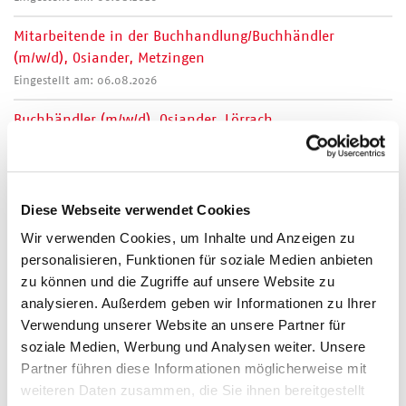
Mitarbeitende in der Buchhandlung/Buchhändler
(m/w/d), Osiander, Metzingen
Eingestellt am: 06.08.2026
Buchhändler (m/w/d), Osiander, Lörrach
Eingestellt am: 06.08.2026
Buchhändler*in (w/m/d), Buchhandlung Schmid,
Schwabmünchen
Diese Webseite verwendet Cookies
Eingestellt am: 05.08.2026
Wir verwenden Cookies, um Inhalte und Anzeigen zu
personalisieren, Funktionen für soziale Medien anbieten
Buchhändler:in, Bücherstube an der Tiefburg, Heidelberg-
zu können und die Zugriffe auf unsere Website zu
Handschuhsheim
analysieren. Außerdem geben wir Informationen zu Ihrer
Eingestellt am: 04.08.2026
Verwendung unserer Website an unsere Partner für
Buchhändler/in (m/w/d) zur Gründung einer GbR gesucht,
soziale Medien, Werbung und Analysen weiter. Unsere
Berlin-Zehlendorf
Partner führen diese Informationen möglicherweise mit
weiteren Daten zusammen, die Sie ihnen bereitgestellt
Eingestellt am: 03.08.2026