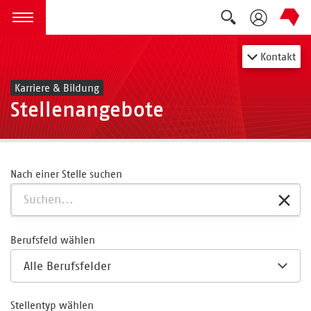
Suche auskla
zum Inhalt springen
Menü öffnen
Kontakt
Karriere & Bildung
Stellenangebote
Nach einer Stelle suchen
Berufsfeld wählen
Stellentyp wählen