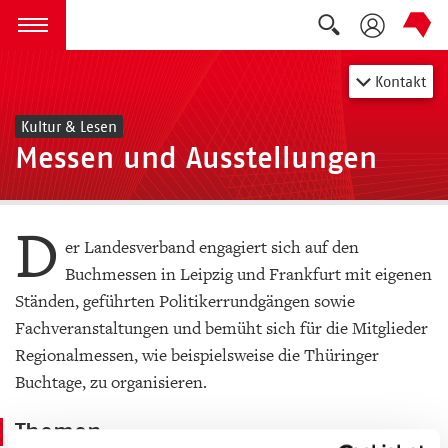
Suche auskla
zum Inhalt springen
Menü öffnen
Kontakt
Kultur & Lesen
Messen und Ausstellungen
D
er Landesverband engagiert sich auf den
Buchmessen in Leipzig und Frankfurt mit eigenen
Ständen, geführten Politikerrundgängen sowie
Fachveranstaltungen und bemüht sich für die Mitglieder
Regionalmessen, wie beispielsweise die Thüringer
Buchtage, zu organisieren.
Themen