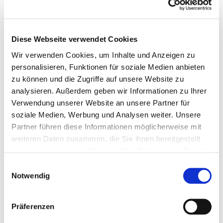
Diese Webseite verwendet Cookies
Wir verwenden Cookies, um Inhalte und Anzeigen zu
personalisieren, Funktionen für soziale Medien anbieten
zu können und die Zugriffe auf unsere Website zu
analysieren. Außerdem geben wir Informationen zu Ihrer
Verwendung unserer Website an unsere Partner für
soziale Medien, Werbung und Analysen weiter. Unsere
© Gaby Waldek
Partner führen diese Informationen möglicherweise mit
weiteren Daten zusammen, die Sie ihnen bereitgestellt
Geschäftsstelle
haben oder die sie im Rahmen Ihrer Nutzung der Dienste
Claudia Witzlack
gesammelt haben.
Projektleitung/Assistenz
Einwilligungsauswahl
Notwendig
Telefon 0341 99 396 045
landesverband
@boersenverein-sasathue.de
Präferenzen
Kontaktformular