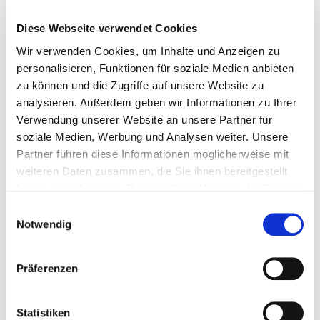
04103 Leipzig
Tel. 0341- 99396045
Diese Webseite verwendet Cookies
E-Mail:
landesverband(at)boersenverein-sasathue.de
Wir verwenden Cookies, um Inhalte und Anzeigen zu
personalisieren, Funktionen für soziale Medien anbieten
© Gebaeudegesellschaft Haus des Buches
zu können und die Zugriffe auf unsere Website zu
analysieren. Außerdem geben wir Informationen zu Ihrer
Verwendung unserer Website an unsere Partner für
soziale Medien, Werbung und Analysen weiter. Unsere
Partner führen diese Informationen möglicherweise mit
weiteren Daten zusammen, die Sie ihnen bereitgestellt
haben oder die sie im Rahmen Ihrer Nutzung der Dienste
gesammelt haben.
Einwilligungsauswahl
Notwendig
Präferenzen
Statistiken