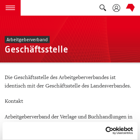
Suche auskla
zum Inhalt springen
Menü öffnen
Arbeitgeberverband
Geschäftsstelle
Die Geschäftsstelle des Arbeitgeberverbandes ist
identisch mit der Geschäftsstelle des Landesverbandes.
Kontakt
Arbeitgeberverband der Verlage und Buchhandlungen in
Sachsen, Sachsen-Anhalt und Thüringen e.V.
Gerichtsweg 28