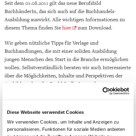
Seit dem 01.08.2011 gilt das neue Berufsbild
BuchhänderIn, das sich auch auf die Buchhandels-
Ausbildung auswirkt. Alle wichtigen Informationen zu
diesem Thema finden Sie
hier
zum Download.
Wir geben nützliche Tipps für Verlage und
Buchhandlungen, die mit einer soliden Ausbildung
jungen Menschen den Start in die Branche ermöglichen
wollen. Selbstverständlich beraten wir auch Interessierte
über die Möglichkeiten, Inhalte und Perspektiven der
Ausbildungsberufe »BuchhändlerIn« und
»Medienkaufmann/frau digital und print« .
Eine aktualisierte Checkliste für Ausbildungsbetriebe
Diese Webseite verwendet Cookies
und für Ausbildungsplatzsuchende steht Ihnen als
Wir verwenden Cookies, um Inhalte und Anzeigen zu
Download zur Verfügung. Eine Übersicht der
personalisieren, Funktionen für soziale Medien anbieten
Ausbildungsverantwortlichen der Industrie - und