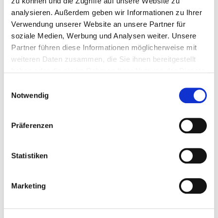
zu können und die Zugriffe auf unsere Website zu
Handelskammer in der Region ist ebenfalls verfügbar:
analysieren. Außerdem geben wir Informationen zu Ihrer
Verwendung unserer Website an unsere Partner für
SaSAThue_Checkliste_Ausbildungsbetriebe
soziale Medien, Werbung und Analysen weiter. Unsere
Partner führen diese Informationen möglicherweise mit
SaSAThue_Checkliste_Auszubildende
weiteren Daten zusammen, die Sie ihnen bereitgestellt
IHK Übersicht
haben oder die sie im Rahmen Ihrer Nutzung der Dienste
gesammelt haben.
Einwilligungsauswahl
Notwendig
Präferenzen
Statistiken
© Gaby Waldek
Marketing
Geschäftsstelle
Claudia Witzlack