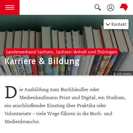
Suche auskla
zum Inhalt springen
Menü öffnen
Kontakt
Landesverband Sachsen, Sachsen-Anhalt und Thüringen
Karriere & Bildung
© vntr.media
D
ie Ausbildung zum Buchhändler oder
Medienkaufmann Print und Digital, ein Studium,
ein anschließender Einstieg über Praktika oder
Volontariate – viele Wege führen in die Buch- und
Medienbranche.