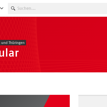
Suche starten
t und Thüringen
ular