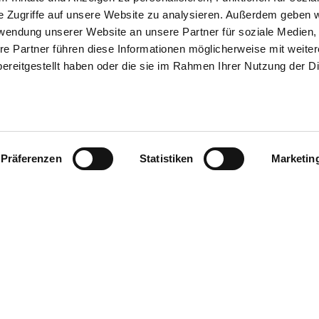
e Zugriffe auf unsere Website zu analysieren. Außerdem geben w
rwendung unserer Website an unsere Partner für soziale Medien
re Partner führen diese Informationen möglicherweise mit weite
ereitgestellt haben oder die sie im Rahmen Ihrer Nutzung der D
Präferenzen
Statistiken
Marketin
Hier finden S
Recht, Beratung & Service
Facebook
Insta
Recht
Veranstaltungen & Termine
Mitglied werden