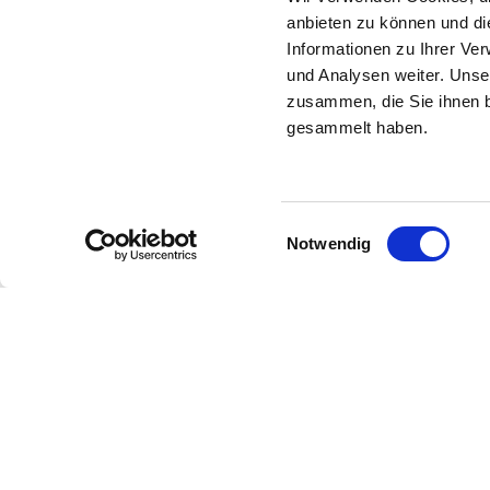
anbieten zu können und di
Informationen zu Ihrer Ve
und Analysen weiter. Unse
zusammen, die Sie ihnen b
gesammelt haben.
Einwilligungsauswahl
Notwendig
Zur Startseite
Börsenverein
Kultur & Lesen
Markt & Daten
Karriere & Bildung