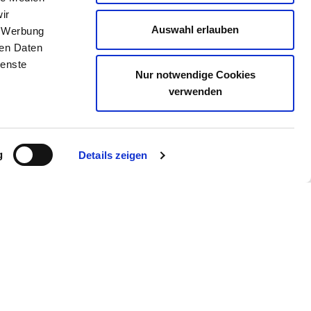
ir
Auswahl erlauben
, Werbung
ren Daten
ienste
Nur notwendige Cookies
verwenden
g
Details zeigen
ie uns auch
gram
YouTube