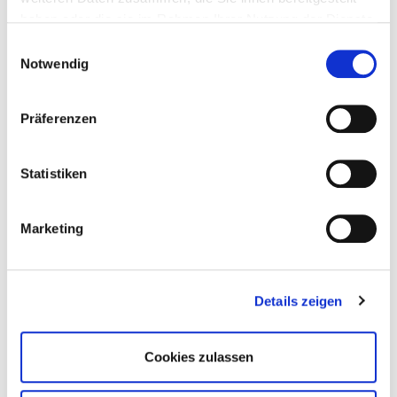
haben oder die sie im Rahmen Ihrer Nutzung der Dienste
gesammelt haben.
Einwilligungsauswahl
Notwendig
© Gaby Waldek
Präferenzen
Geschäftsstelle
Claudia Witzlack
Statistiken
Projektleitung/Assistenz
Telefon 0341 99 396 045
Marketing
landesverband
@boersenverein-sasathue.de
Kontaktformular
Details zeigen
Cookies zulassen