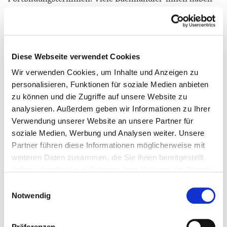
bereits den Schritt in die Selbstständigkeit gewagt –
profitieren Sie von ihren Erfahrungen und nutzen Sie die
Angebote des Börsenvereins.
Diese Webseite verwendet Cookies
Wir verwenden Cookies, um Inhalte und Anzeigen zu
personalisieren, Funktionen für soziale Medien anbieten
zu können und die Zugriffe auf unsere Website zu
analysieren. Außerdem geben wir Informationen zu Ihrer
Verwendung unserer Website an unsere Partner für
soziale Medien, Werbung und Analysen weiter. Unsere
Partner führen diese Informationen möglicherweise mit
© Gaby Waldek
weiteren Daten zusammen, die Sie ihnen bereitgestellt
haben oder die sie im Rahmen Ihrer Nutzung der Dienste
Geschäftsstelle
gesammelt haben.
Einwilligungsauswahl
Heike Haupt
Notwendig
Geschäftsführerin
Telefon 0341 99 396 046
heike.haupt
@boersenverein-sasathue.de
Präferenzen