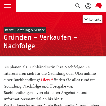
Suche auskla
zum Inhalt springen
Menü öffnen
Kontakt
Recht, Beratung & Service
Gründen - Verkaufen -
Nachfolge
Sie planen als Buchhändler*in ihre Nachfolge? Sie
interessieren sich für die Gründung oder Übernahme
einer Buchhandlung?
Hier
finden Sie alles rund um
Gründung, Nachfolge und Übergabe von
Buchhandlungen – von aktuellen Angeboten und
Informationsmaterialien bis hin zu
Fortbildungsterminen. Viele Buchhändler*innen haben