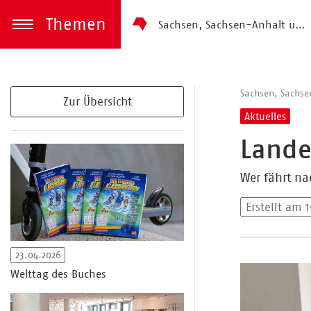
Themen
Sachsen, Sachsen-Anhalt und Thüringen
zum Inhalt springen
Menü öffnen
Sachsen, Sachse
Zur Übersicht
Aktuelles
Lande
Wer fährt na
Erstellt am 
23.04.2026
Welttag des Buches