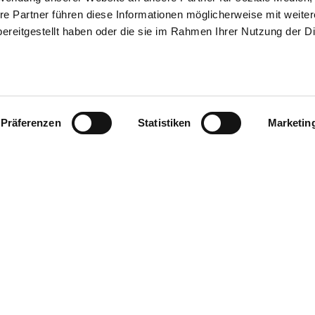
re Partner führen diese Informationen möglicherweise mit weite
ereitgestellt haben oder die sie im Rahmen Ihrer Nutzung der D
Präferenzen
Statistiken
Marketin
Hier finden S
Recht, Beratung & Service
Facebook
Insta
Recht
Veranstaltungen & Termine
Mitglied werden