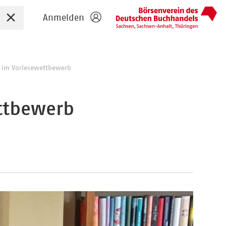
Sucheingabe zurücksetzen
Anmelden
 im Vorlesewettbewerb
ttbewerb