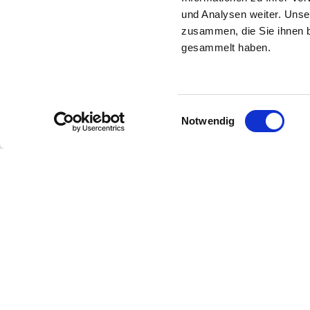
und Analysen weiter. Unse
zusammen, die Sie ihnen b
gesammelt haben.
Einwilligungsauswahl
Notwendig
Zur Startseite
Börsenverein
Kultur & Lesen
Markt & Daten
Karriere & Bildung