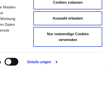
Cookies zulassen
le Medien
ir
Auswahl erlauben
, Werbung
ren Daten
ienste
Nur notwendige Cookies
verwenden
g
Details zeigen
ie uns auch
gram
YouTube