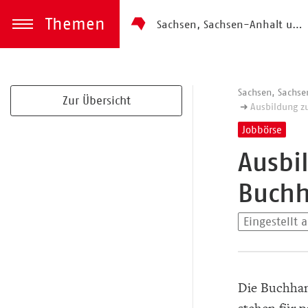
Themen
Sachsen, Sachsen-Anhalt und Thüringen
zum Inhalt springen
Menü öffnen
Sachsen, Sachse
Zur Übersicht
Ausbildung z
Jobbörse
Ausbi
Buchh
Eingestellt 
Die Buchha