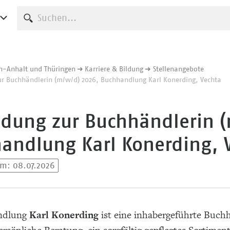
Suche starten
n-Anhalt und Thüringen
Karriere & Bildung
Stellenangebote
ur Buchhändlerin (m/w/d) 2026, Buchhandlung Karl Konerding, Vechta
ldung zur Buchhändlerin (
andlung Karl Konerding, 
am: 08.07.2026
ndlung
Karl Konerding
ist eine inhabergeführte Buchh