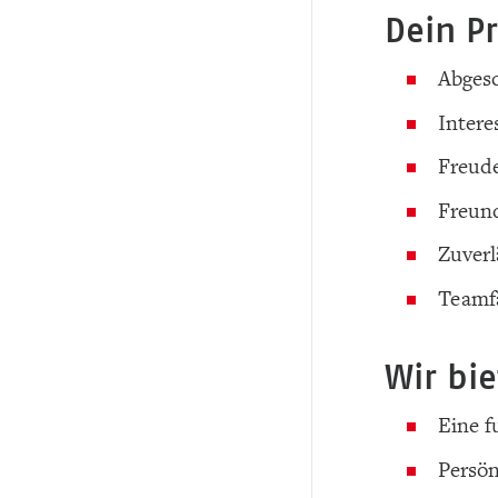
Dein Pr
Abgesc
Intere
Freud
Freund
Zuverl
Teamf
Wir bi
Eine f
Persön