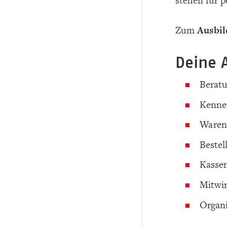
stehen für p
Zum
Ausbil
Deine 
Berat
Kennen
Warenp
Beste
Kassen
Mitwir
Organi