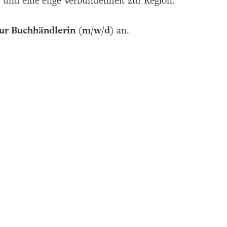
nt und eine enge Verbundenheit zur Region.
ur Buchhändlerin (m/w/d)
an.